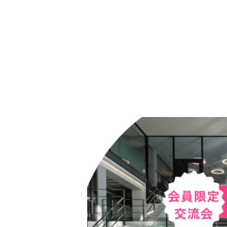
内
容
を
ス
キ
ッ
プ