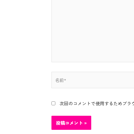
に
入
力…
名
前
*
次回のコメントで使用するためブラ