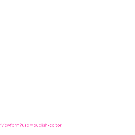
viewform?usp=publish-editor