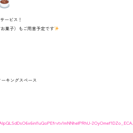
をサービス！
/お菓子）もご用意予定です
E コワーキングスペース
FAIpQLSdDsO6x6inI1uQoPEfrvtv1mNNheIPRhU-2OyOmef1DZo_ECA/