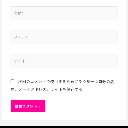
名
前
*
メ
ー
ル
*
サ
イ
ト
次回のコメントで使用するためブラウザーに自分の名
前、メールアドレス、サイトを保存する。