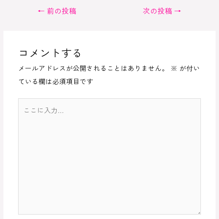
投
←
前の投稿
次の投稿
→
稿
ナ
ビ
コメントする
ゲ
メールアドレスが公開されることはありません。
※
が付い
ー
ている欄は必須項目です
シ
ョ
こ
ン
こ
に
入
力…