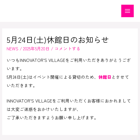
内
容
Main
を
Menu
ス
5月24日(土)休館日のお知らせ
キ
ッ
NEWS
/
2025年5月20日
/
コメントする
プ
いつもINNOVATOR’S VILLAGEをご利用いただきありがとうござ
います。
5月24日(土)はイベント開催による貸切のため、
休館日
とさせて
いただきます。
INNOVATOR’S VILLAGEをご利用いただくお客様におかれまして
は大変ご迷惑をおかけいたしますが、
ご了承いただきますようお願い申し上げます。