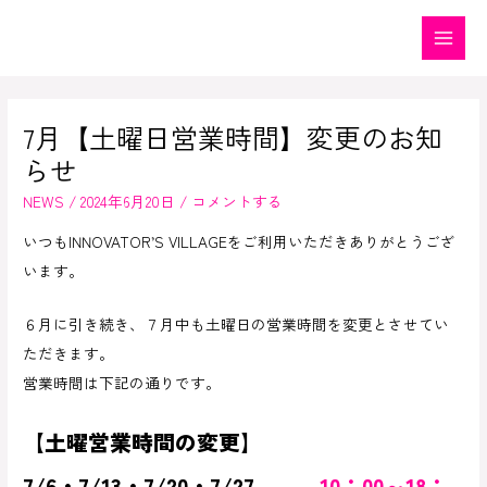
内
容
Main
を
Menu
ス
7月【土曜日営業時間】変更のお知
キ
ッ
らせ
プ
NEWS
/
2024年6月20日
/
コメントする
いつもINNOVATOR’S VILLAGEをご利用いただきありがとうござ
います。
６月に引き続き、７月中も土曜日の営業時間を変更とさせてい
ただきます。
営業時間は下記の通りです。
【土曜営業時間の変更】
7/6・7/13・7/20・7/27
10：00～18：