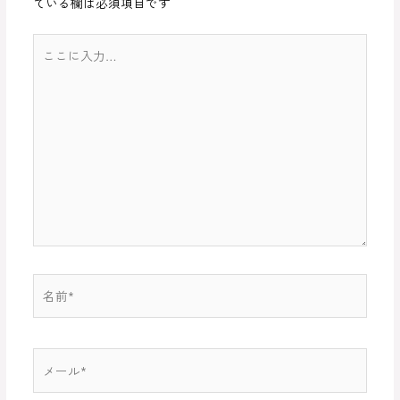
ている欄は必須項目です
シ
ョ
こ
ン
こ
に
入
力…
名
前
*
メ
ー