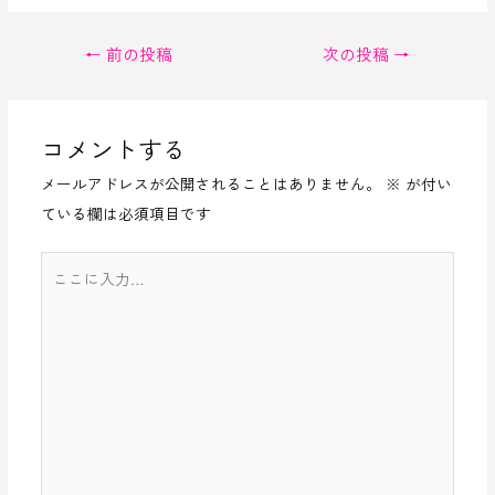
投
←
前の投稿
次の投稿
→
稿
ナ
ビ
コメントする
ゲ
メールアドレスが公開されることはありません。
※
が付い
ー
ている欄は必須項目です
シ
ョ
こ
ン
こ
に
入
力…