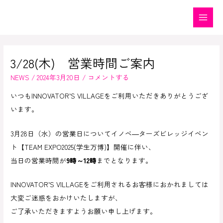
内
容
Main
を
Menu
ス
3/28(木) 営業時間ご案内
キ
ッ
NEWS
/
2024年3月20日
/
コメントする
プ
いつもINNOVATOR’S VILLAGEをご利用いただきありがとうござ
います。
3月28日（水）の営業日についてイノベ―ターズビレッジイベン
ト【TEAM EXPO2025(学生万博)】開催に伴い、
当日の営業時間が
9時～12時
までとなります。
INNOVATOR’S VILLAGEをご利用されるお客様におかれましては
大変ご迷惑をおかけいたしますが、
ご了承いただきますようお願い申し上げます。