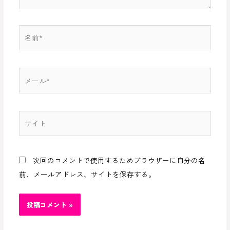
名
前
*
メ
ー
ル
*
サ
イ
ト
次回のコメントで使用するためブラウザーに自分の名
前、メールアドレス、サイトを保存する。