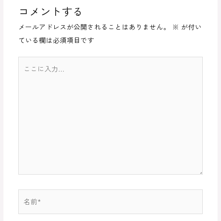
ビ
コメントする
ゲ
メールアドレスが公開されることはありません。
※
が付い
ー
ている欄は必須項目です
シ
ョ
こ
ン
こ
に
入
力…
名
前