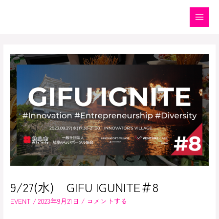
内
容
Main
を
Menu
ス
キ
ッ
プ
9/27(水) GIFU IGUNITE＃8
EVENT
/
2023年9月21日
/
コメントする