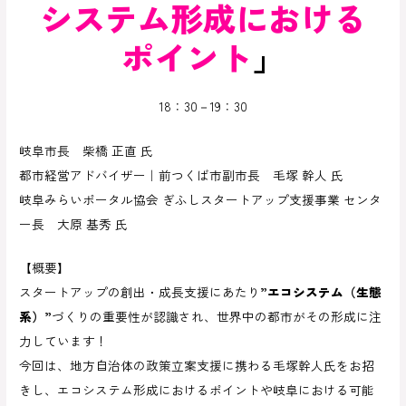
システム形成における
ポイント
」
18：30－19：30
岐阜市長 柴橋 正直 氏
都市経営アドバイザー｜前つくば市副市長 毛塚 幹人 氏
岐阜みらいポータル協会 ぎふしスタートアップ支援事業 センタ
ー長 大原 基秀 氏
【概要】
スタートアップの創出・成長支援にあたり
”エコシステム（生態
系）”
づくりの重要性が認識され、世界中の都市がその形成に注
力しています！
今回は、地方自治体の政策立案支援に携わる毛塚幹人氏をお招
きし、エコシステム形成におけるポイントや岐阜における可能