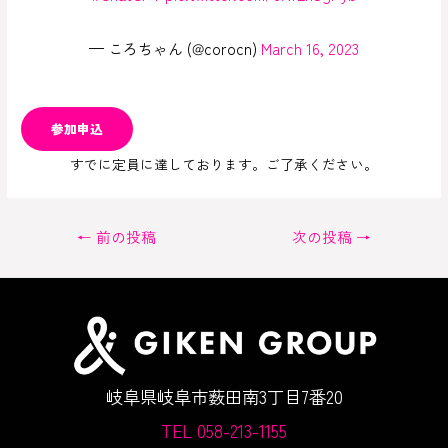
— ころちゃん (@corocn)
March 16, 2023
参加申込
すでに定員に達しております。ご了承ください。
投
←
前の投稿
次の投稿
→
稿
ナ
ビ
ゲ
ー
シ
岐阜県岐阜市薮田南3丁目7番20
ョ
TEL 058-213-1155
ン