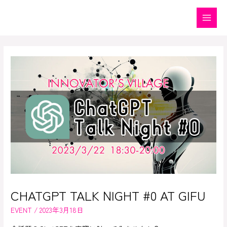
内
容
Main
を
Menu
ス
キ
ッ
プ
CHATGPT TALK NIGHT #0 AT GIFU
EVENT
/
2023年3月18日