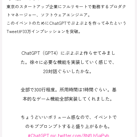
東京のスタートアップ企業にフルリモートで勤務するプロダク
トマネージャー、ソフトウェアエンジニア。
このイベントのためにChatGPTでぷよぷよを作ってみたという
Tweetが33万インプレッションを突破。
ChatGPT（GPT4）にぷよぷよ作らせてみまし
た。徐々に必要な機能を実装していく感じで、
20対話ぐらいしたかな。
全部で300行程度。所用時間は1時間ぐらい。基
本的なゲーム機能全部実装してくれました。
ちょうどいいボリューム感なので、イベントで
のモブプロンプトすると盛り上がるかも。
#ChatGPT
pic.twitter.com/8NfLhSgPyb